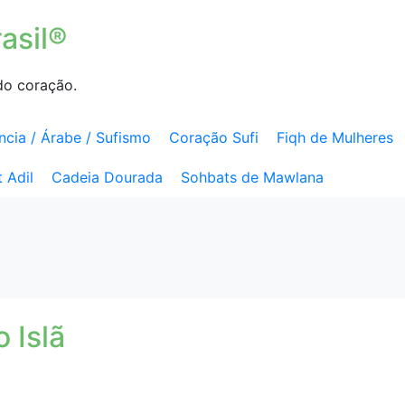
asil®
do coração.
ncia / Árabe / Sufismo
Coração Sufi
Fiqh de Mulheres
 Adil
Cadeia Dourada
Sohbats de Mawlana
 Islã